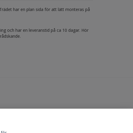
 Trädet har en plan sida för att lätt monteras på
lning och har en leveranstid på ca 10 dagar. Hör
brådskande.
 för