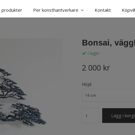
a produkter
Per konsthantverkare
Kontakt
Köpvil
Bonsai, väggh
I lager.
2 000 kr
Höjd
16 cm
Lägg i korg