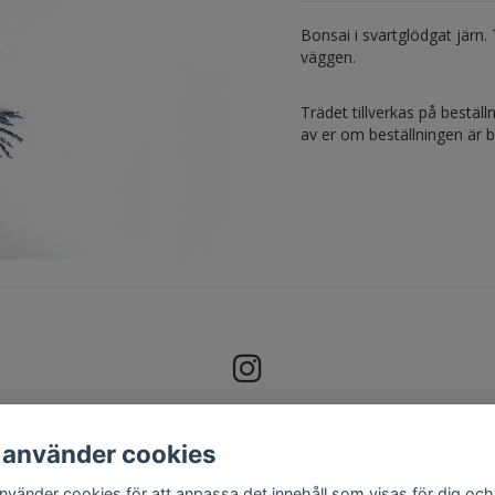
Bonsai i svartglödgat järn.
väggen.
Trädet tillverkas på bestäl
av er om beställningen är 
 använder cookies
använder cookies för att anpassa det innehåll som visas för dig och