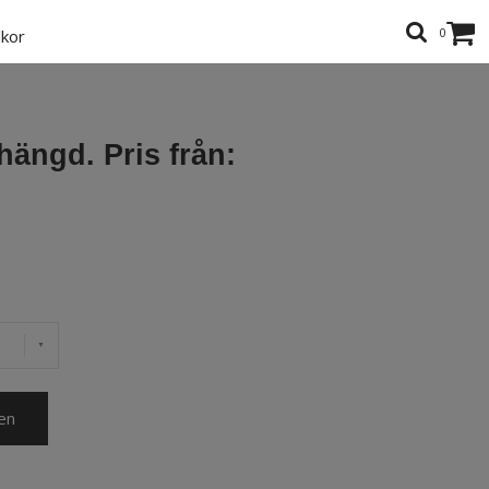
0
lkor
ängd. Pris från:
en