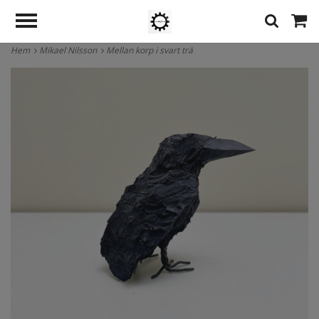
Hem
Mikael Nilsson
Mellan korp i svart trä