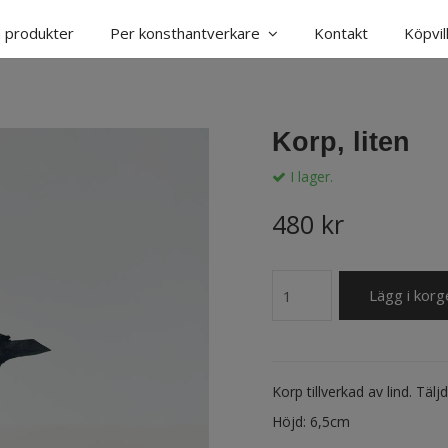
a produkter
Per konsthantverkare
Kontakt
Köpvil
Korp, liten
I lager.
480 kr
Lägg i korg
Korp tillverkad av lind. Täl
Höjd: 6,5cm