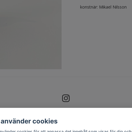
konstnär: Mikael Nilsson
 använder cookies
använder cookies för att anpassa det innehåll som visas för dig och