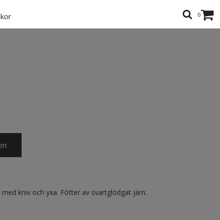
0
lkor
en
jd med kniv och yxa. Fötter av svartglödgat järn.