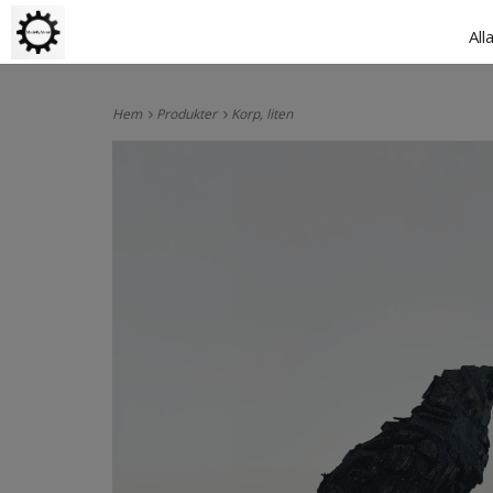
All
Hem
Produkter
Korp, liten