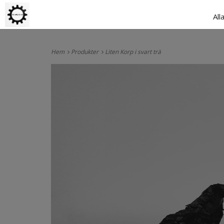
All
Hem
Produkter
Liten Korp i svart trä