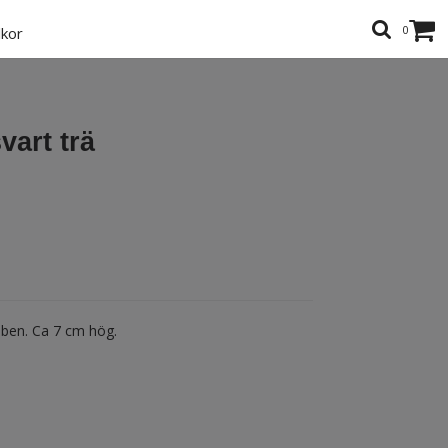
0
lkor
vart trä
lben. Ca 7 cm hög.