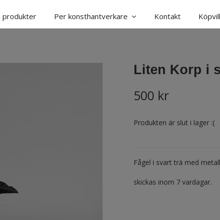
a produkter
Per konsthantverkare
Kontakt
Köpvil
Liten Korp i s
500 kr
Produkten är slut i lager :(
Fågel i svart trä med metal
skickas inom 7 vardagar.